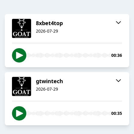
8xbet4top
2026-07-29
00:36
gtwintech
2026-07-29
00:35