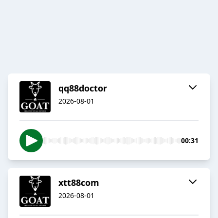
qq88doctor
2026-08-01
00:31
xtt88com
2026-08-01