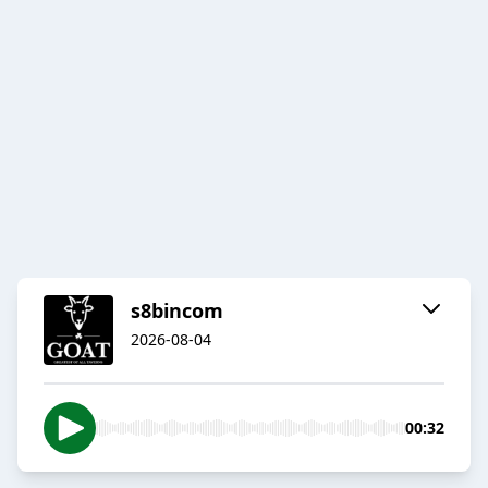
s8bincom
2026-08-04
00:32