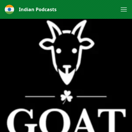
Indian Podcasts