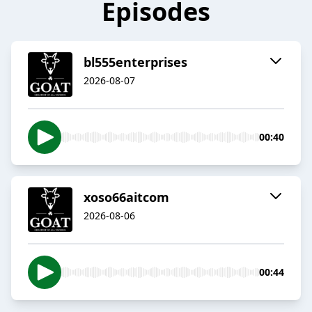
Episodes
bl555enterprises
2026-08-07
00:40
xoso66aitcom
2026-08-06
00:44