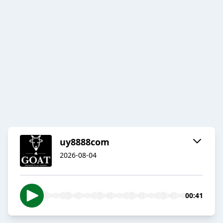
uy8888com
2026-08-04
00:41