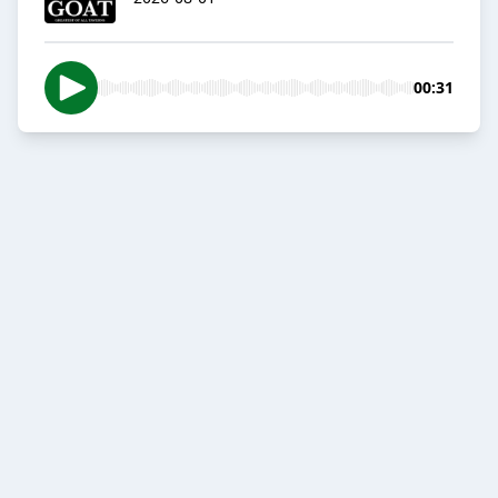
00:31