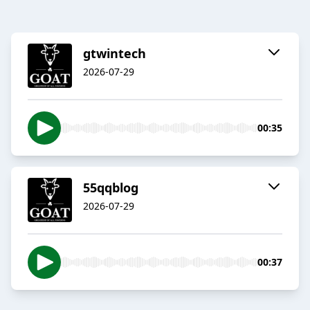
gtwintech
2026-07-29
00:35
55qqblog
2026-07-29
00:37