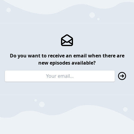
Do you want to receive an email when there are
new episodes available?