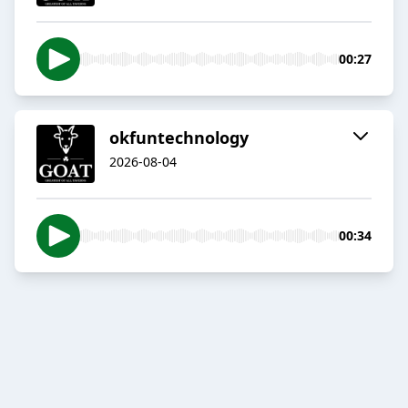
00:27
okfuntechnology
2026-08-04
00:34