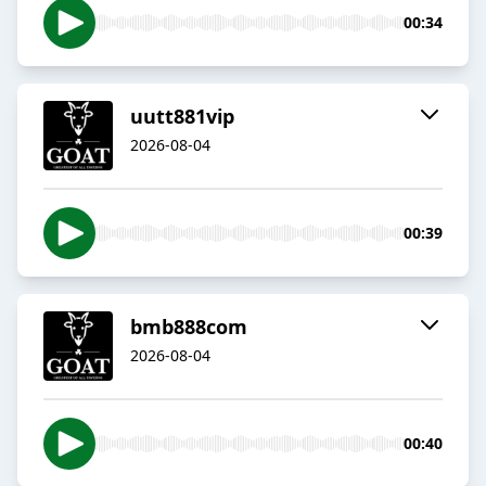
00:34
uutt881vip
2026-08-04
00:39
bmb888com
2026-08-04
00:40