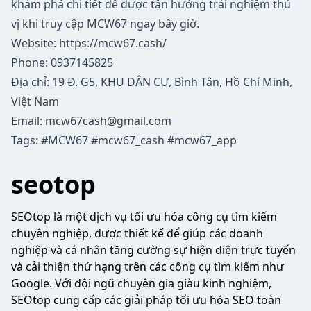
khám phá chi tiết để được tận hưởng trải nghiệm thú
vị khi truy cập MCW67 ngay bây giờ.
Website:
https://mcw67.cash/
Phone: 0937145825
Địa chỉ: 19 Đ. G5, KHU DÂN CƯ, Bình Tân, Hồ Chí Minh,
Việt Nam
Email: mcw67cash@gmail.com
Tags: #MCW67 #mcw67_cash #mcw67_app
seotop
SEOtop là một dịch vụ tối ưu hóa công cụ tìm kiếm
chuyên nghiệp, được thiết kế để giúp các doanh
nghiệp và cá nhân tăng cường sự hiện diện trực tuyến
và cải thiện thứ hạng trên các công cụ tìm kiếm như
Google. Với đội ngũ chuyên gia giàu kinh nghiệm,
SEOtop cung cấp các giải pháp tối ưu hóa SEO toàn