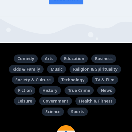
Comedy
Arts
Education
Business
Kids & Family
Music
Religion & Spirituality
Society & Culture
Technology
TV & Film
Fiction
History
True Crime
News
Leisure
Government
Health & Fitness
Science
Sports