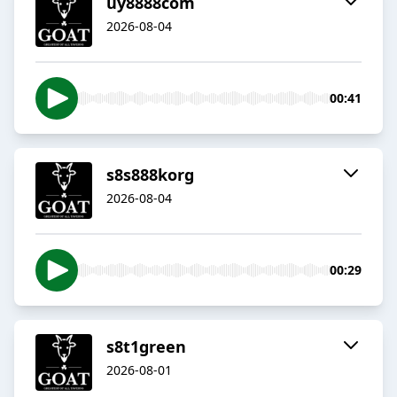
uy8888com
2026-08-04
00:41
s8s888korg
2026-08-04
00:29
s8t1green
2026-08-01