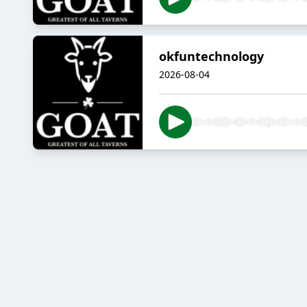
okfuntechnology
2026-08-04