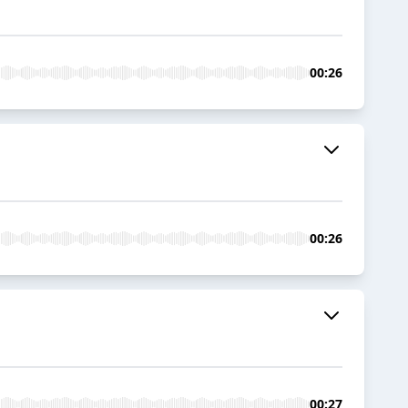
00:26
00:26
00:27