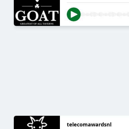
telecomawardsnl