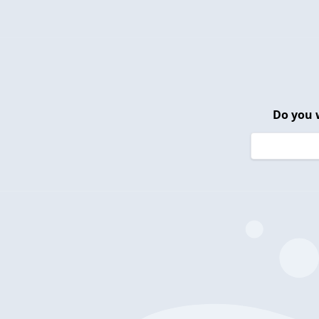
Do you 