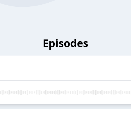
Episodes