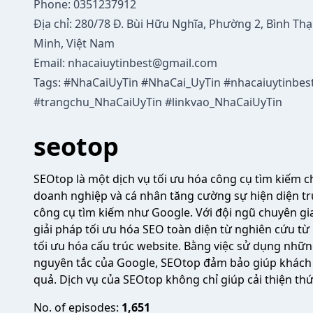
Phone: 0351237912
Địa chỉ: 280/78 Đ. Bùi Hữu Nghĩa, Phường 2, Bình Th
Minh, Việt Nam
Email: nhacaiuytinbest@gmail.com
Tags: #NhaCaiUyTin #NhaCai_UyTin #nhacaiuytinbe
#trangchu_NhaCaiUyTin #linkvao_NhaCaiUyTin
seotop
SEOtop là một dịch vụ tối ưu hóa công cụ tìm kiếm c
doanh nghiệp và cá nhân tăng cường sự hiện diện trự
công cụ tìm kiếm như Google. Với đội ngũ chuyên gi
giải pháp tối ưu hóa SEO toàn diện từ nghiên cứu t
tối ưu hóa cấu trúc website. Bằng việc sử dụng những
nguyên tắc của Google, SEOtop đảm bảo giúp khách 
quả. Dịch vụ của SEOtop không chỉ giúp cải thiện th
No. of episodes:
1,651