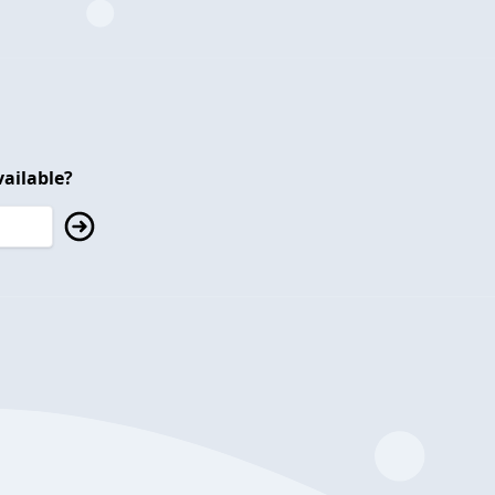
ailable?