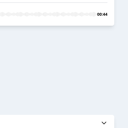
00:44