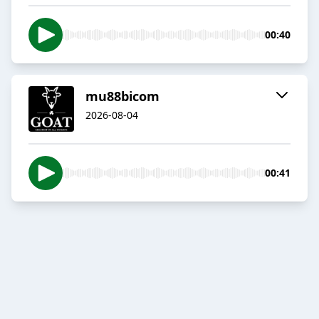
00:40
mu88bicom
2026-08-04
00:41