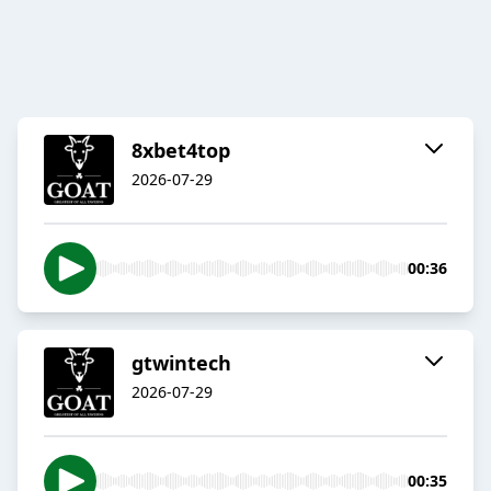
8xbet4top
2026-07-29
00:36
gtwintech
2026-07-29
00:35