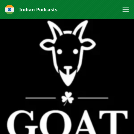
Indian Podcasts