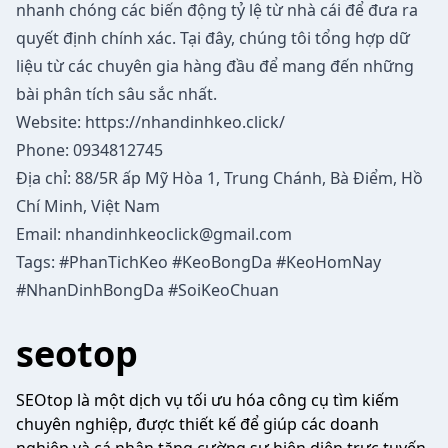
nhanh chóng các biến động tỷ lệ từ nhà cái để đưa ra
quyết định chính xác. Tại đây, chúng tôi tổng hợp dữ
liệu từ các chuyên gia hàng đầu để mang đến những
bài phân tích sâu sắc nhất.
Website:
https://nhandinhkeo.click/
Phone: 0934812745
Địa chỉ: 88/5R ấp Mỹ Hòa 1, Trung Chánh, Bà Điểm, Hồ
Chí Minh, Việt Nam
Email: nhandinhkeoclick@gmail.com
Tags: #PhanTichKeo #KeoBongDa #KeoHomNay
#NhanDinhBongDa #SoiKeoChuan
seotop
SEOtop là một dịch vụ tối ưu hóa công cụ tìm kiếm
chuyên nghiệp, được thiết kế để giúp các doanh