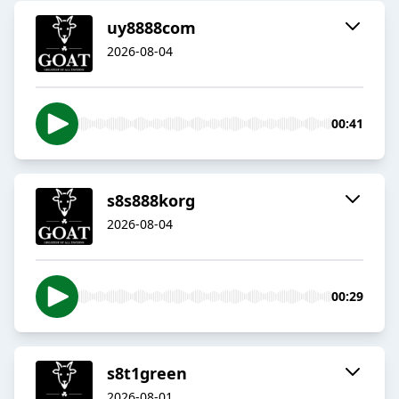
uy8888com
2026-08-04
00:41
s8s888korg
2026-08-04
00:29
s8t1green
2026-08-01