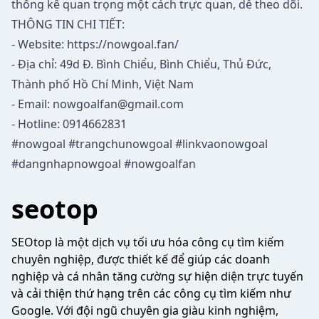
thống kê quan trọng một cách trực quan, dễ theo dõi.
THÔNG TIN CHI TIẾT:
- Website:
https://nowgoal.fan/
- Địa chỉ: 49d Đ. Bình Chiểu, Bình Chiểu, Thủ Đức,
Thành phố Hồ Chí Minh, Việt Nam
- Email: nowgoalfan@gmail.com
- Hotline: 0914662831
#nowgoal #trangchunowgoal #linkvaonowgoal
#dangnhapnowgoal #nowgoalfan
seotop
SEOtop là một dịch vụ tối ưu hóa công cụ tìm kiếm
chuyên nghiệp, được thiết kế để giúp các doanh
nghiệp và cá nhân tăng cường sự hiện diện trực tuyến
và cải thiện thứ hạng trên các công cụ tìm kiếm như
Google. Với đội ngũ chuyên gia giàu kinh nghiệm,