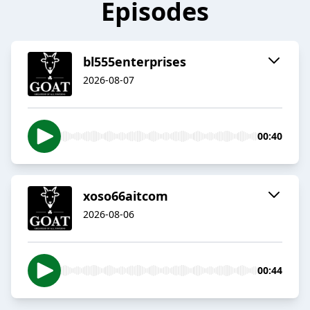
Episodes
bl555enterprises
2026-08-07
00:40
xoso66aitcom
2026-08-06
00:44