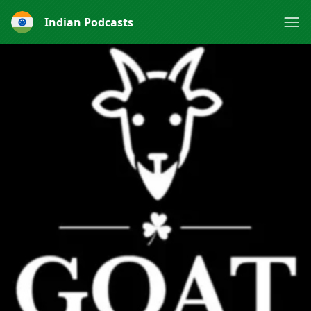
Indian Podcasts