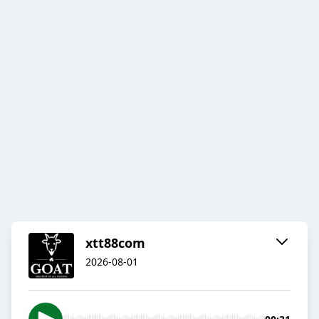
xtt88com
2026-08-01