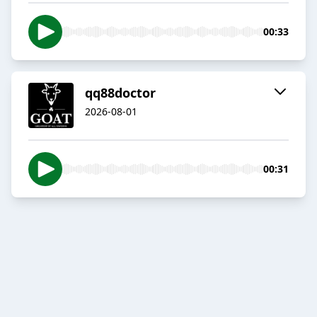
00:33
qq88doctor
2026-08-01
00:31