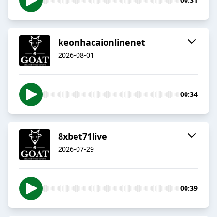
00:31
keonhacaionlinenet
2026-08-01
00:34
8xbet71live
2026-07-29
00:39