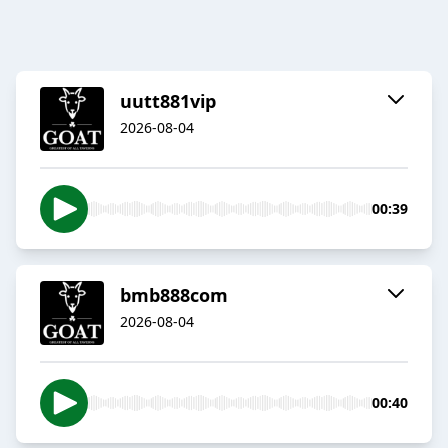
uutt881vip
2026-08-04
00:39
bmb888com
2026-08-04
00:40