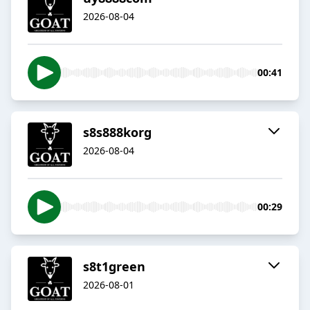
2026-08-04
00:41
s8s888korg
2026-08-04
00:29
s8t1green
2026-08-01