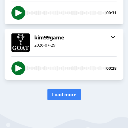
00:31
kim99game
2026-07-29
00:28
Load more