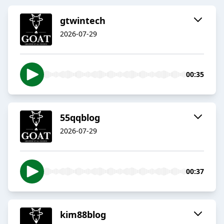
gtwintech
2026-07-29
00:35
55qqblog
2026-07-29
00:37
kim88blog