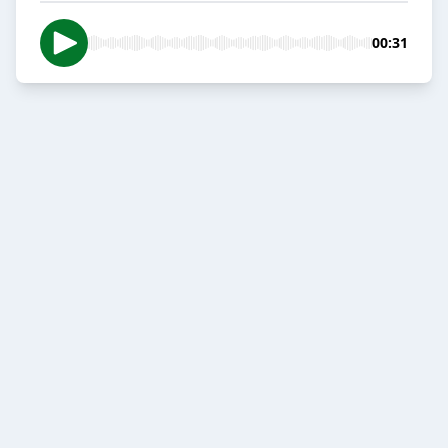
00:31