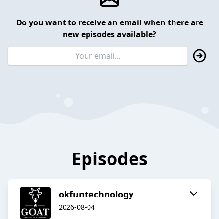
Do you want to receive an email when there are
new episodes available?
Episodes
okfuntechnology
2026-08-04