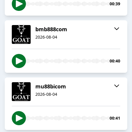
00:39
bmb888com
2026-08-04
00:40
mu88bicom
2026-08-04
00:41