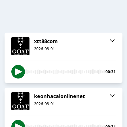
xtt88com
2026-08-01
00:31
keonhacaionlinenet
2026-08-01
00:34