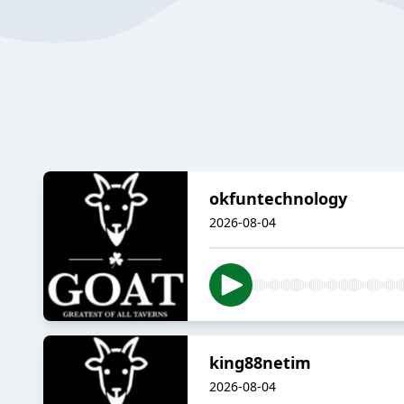
okfuntechnology
2026-08-04
king88netim
2026-08-04