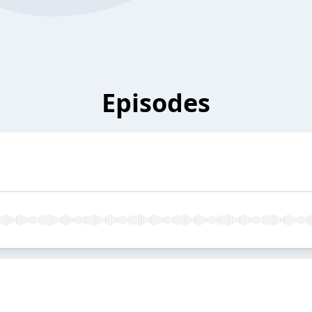
Episodes