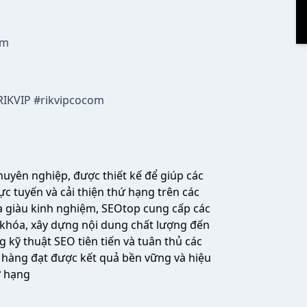
am
RIKVIP #rikvipcocom
huyên nghiệp, được thiết kế để giúp các
c tuyến và cải thiện thứ hạng trên các
a giàu kinh nghiệm, SEOtop cung cấp các
ừ khóa, xây dựng nội dung chất lượng đến
 kỹ thuật SEO tiên tiến và tuân thủ các
hàng đạt được kết quả bền vững và hiệu
ứ hạng