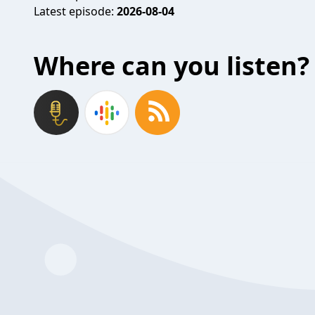
Latest episode:
2026-08-04
Where can you listen?