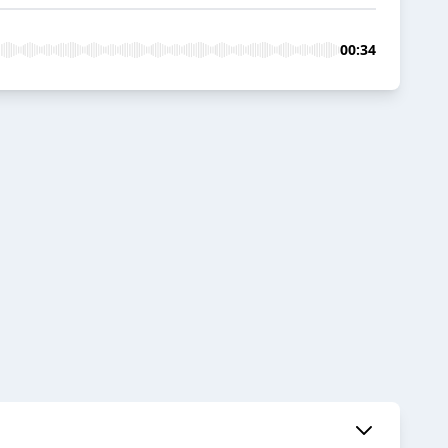
00:34