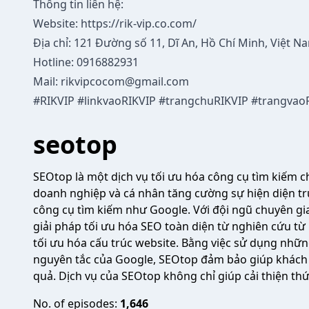
Thông tin liên hệ:
Website:
https://rik-vip.co.com/
Địa chỉ: 121 Đường số 11, Dĩ An, Hồ Chí Minh, Việt N
Hotline: 0916882931
Mail: rikvipcocom@gmail.com
#RIKVIP #linkvaoRIKVIP #trangchuRIKVIP #trangvao
seotop
SEOtop là một dịch vụ tối ưu hóa công cụ tìm kiếm c
doanh nghiệp và cá nhân tăng cường sự hiện diện trự
công cụ tìm kiếm như Google. Với đội ngũ chuyên gi
giải pháp tối ưu hóa SEO toàn diện từ nghiên cứu t
tối ưu hóa cấu trúc website. Bằng việc sử dụng những
nguyên tắc của Google, SEOtop đảm bảo giúp khách 
quả. Dịch vụ của SEOtop không chỉ giúp cải thiện th
No. of episodes:
1,646