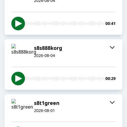
2026-08-04
00:41
s8s888korg
2026-08-04
00:29
s8t1green
2026-08-01