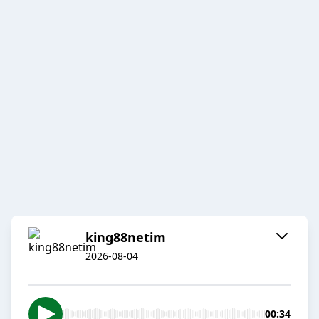
king88netim
2026-08-04
00:34