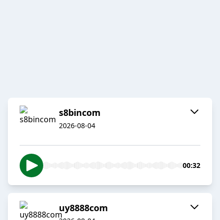
s8bincom
2026-08-04
00:32
uy8888com