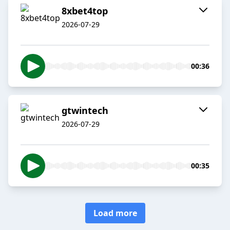
8xbet4top
2026-07-29
00:36
gtwintech
2026-07-29
00:35
Load more