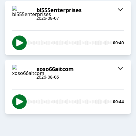
bl555enterprises
2026-08-07
00:40
xoso66aitcom
2026-08-06
00:44