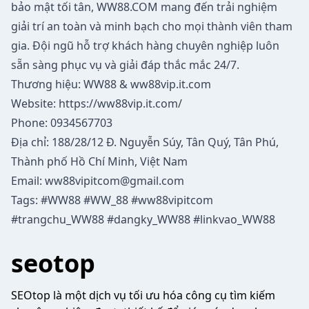
bảo mật tối tân, WW88.COM mang đến trải nghiệm
giải trí an toàn và minh bạch cho mọi thành viên tham
gia. Đội ngũ hỗ trợ khách hàng chuyên nghiệp luôn
sẵn sàng phục vụ và giải đáp thắc mắc 24/7.
Thương hiệu: WW88 & ww88vip.it.com
Website:
https://ww88vip.it.com/
Phone: 0934567703
Địa chỉ: 188/28/12 Đ. Nguyễn Súy, Tân Quý, Tân Phú,
Thành phố Hồ Chí Minh, Việt Nam
Email: ww88vipitcom@gmail.com
Tags: #WW88 #WW_88 #ww88vipitcom
#trangchu_WW88 #dangky_WW88 #linkvao_WW88
seotop
SEOtop là một dịch vụ tối ưu hóa công cụ tìm kiếm