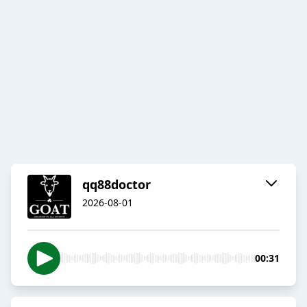
qq88doctor
2026-08-01
00:31