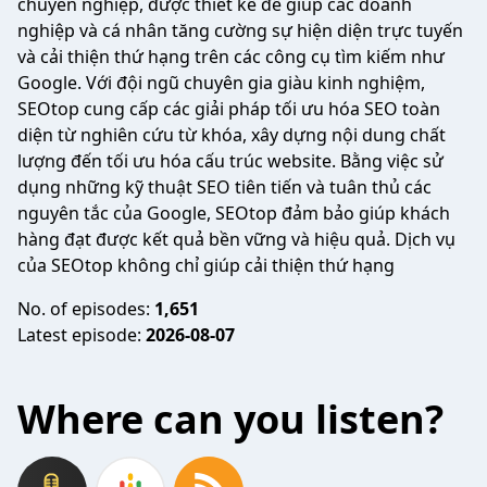
chuyên nghiệp, được thiết kế để giúp các doanh
nghiệp và cá nhân tăng cường sự hiện diện trực tuyến
và cải thiện thứ hạng trên các công cụ tìm kiếm như
Google. Với đội ngũ chuyên gia giàu kinh nghiệm,
SEOtop cung cấp các giải pháp tối ưu hóa SEO toàn
diện từ nghiên cứu từ khóa, xây dựng nội dung chất
lượng đến tối ưu hóa cấu trúc website. Bằng việc sử
dụng những kỹ thuật SEO tiên tiến và tuân thủ các
nguyên tắc của Google, SEOtop đảm bảo giúp khách
hàng đạt được kết quả bền vững và hiệu quả. Dịch vụ
của SEOtop không chỉ giúp cải thiện thứ hạng
No. of episodes:
1,651
Latest episode:
2026-08-07
Where can you listen?