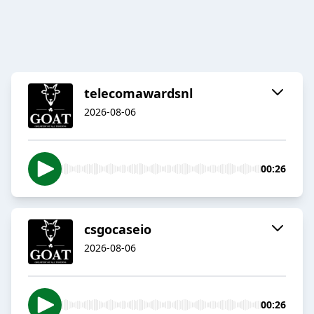
telecomawardsnl
2026-08-06
00:26
csgocaseio
2026-08-06
00:26