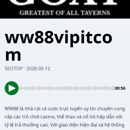
ww88vipitco
m
SEOTOP · 2026-05-12
00:56
WW88
là nhà cái cá cược trực tuyến uy tín chuyên cung
cấp các trò chơi casino, thể thao và nổ hũ hấp dẫn với
tỷ lệ trả thưởng cao. Với giao diện hiện đại và hệ thống