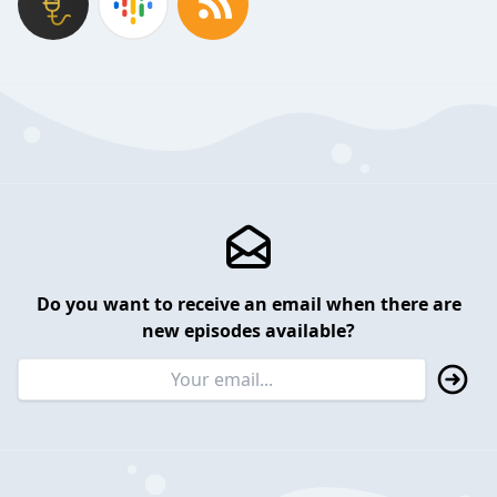
Do you want to receive an email when there are
new episodes available?