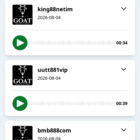
king88netim
2026-08-04
00:34
uutt881vip
2026-08-04
00:39
bmb888com
2026-08-04