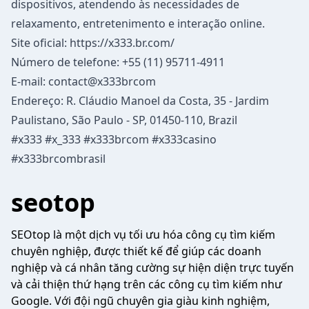
dispositivos, atendendo às necessidades de
relaxamento, entretenimento e interação online.
Site oficial:
https://x333.br.com/
Número de telefone: +55 (11) 95711-4911
E-mail: contact@x333brcom
Endereço: R. Cláudio Manoel da Costa, 35 - Jardim
Paulistano, São Paulo - SP, 01450-110, Brazil
#x333 #x_333 #x333brcom #x333casino
#x333brcombrasil
seotop
SEOtop là một dịch vụ tối ưu hóa công cụ tìm kiếm
chuyên nghiệp, được thiết kế để giúp các doanh
nghiệp và cá nhân tăng cường sự hiện diện trực tuyến
và cải thiện thứ hạng trên các công cụ tìm kiếm như
Google. Với đội ngũ chuyên gia giàu kinh nghiệm,