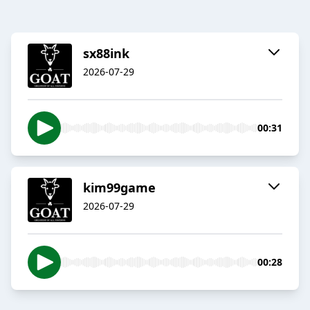
sx88ink
2026-07-29
00:31
kim99game
2026-07-29
00:28