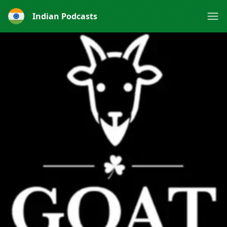
Indian Podcasts