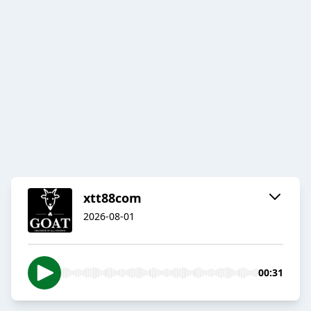
xtt88com
2026-08-01
00:31