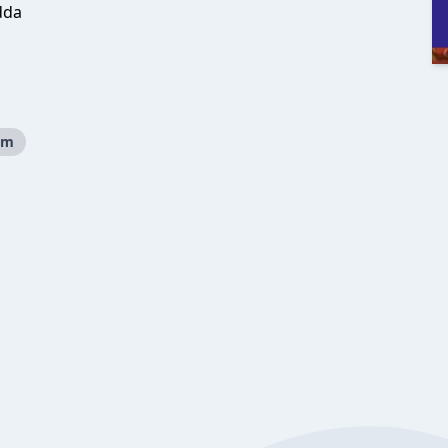
dda
sm