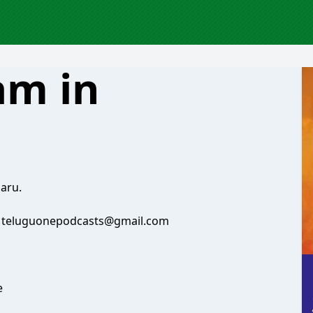
am in
aru.
at teluguonepodcasts@gmail.com
e