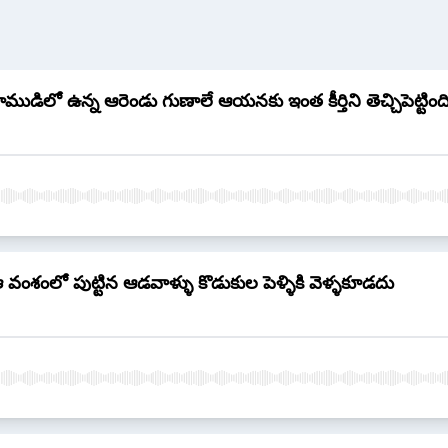
ిలో ఉన్న ఆరెండు గుణాలే ఆయనకు ఇంత కీర్తిని తెచ్చిపెట్టింద
శంలో పుట్టిన ఆడవాళ్ళు కొడుకుల పెళ్ళికి వెళ్ళకూడదు