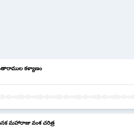
ీతారాముల కళ్యాణం
నక మహారాజు వంశ చరిత్ర