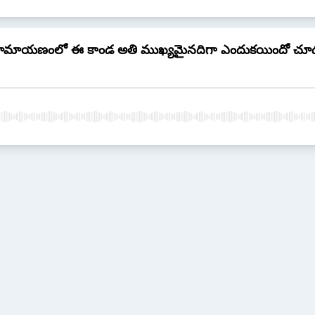
రామాయణంలో ఈ కాండ అతి ముఖ్యమైనదిగా ఎందుకయిందో చూ