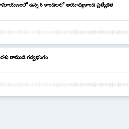
ామాయణంలో ఉన్న 6 కాండలలో అయోధ్యకాండ ప్రత్యేకత
రశు రాముడి గర్వభంగం