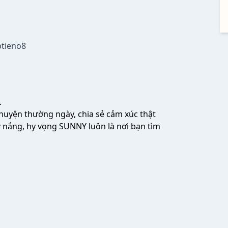
ptieno8
.
huyện thường ngày, chia sẻ cảm xúc thật
y nắng, hy vọng SUNNY luôn là nơi bạn tìm