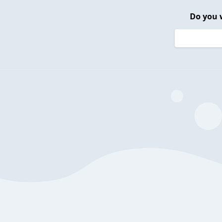
Do you 