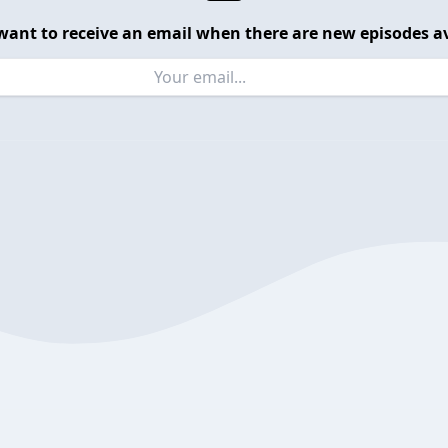
want to receive an email when there are new episodes av