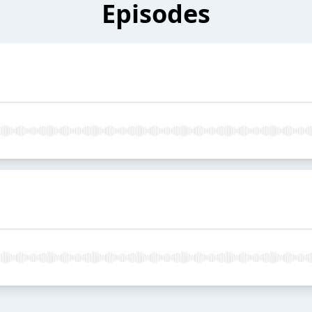
Episodes