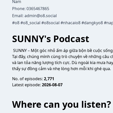
Nam
Phone: 0365467865
Email: admin@o8.social
#o8 #o8_social #o8social #nhacaio8 #dangkyo8 #na
SUNNY's Podcast
SUNNY – Một góc nhỏ ấm áp giữa bộn bề cuộc sống
Tại đây, chúng mình cùng trò chuyện về những câu c
và lan tỏa năng lượng tích cực. Dù ngoài kia mưa ha
thấy sự đồng cảm và nhẹ lòng hơn mỗi khi ghé qua.
No. of episodes:
2,771
Latest episode:
2026-08-07
Where can you listen?