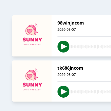
98winjncom
2026-08-07
tk688jncom
2026-08-07