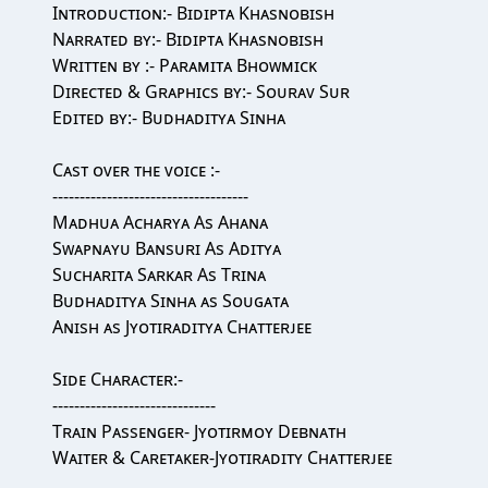
Iɴᴛʀᴏᴅᴜᴄᴛɪᴏɴ:- Bɪᴅɪᴘᴛᴀ Kʜᴀsɴᴏʙɪsʜ
Nᴀʀʀᴀᴛᴇᴅ ʙʏ:- Bɪᴅɪᴘᴛᴀ Kʜᴀsɴᴏʙɪsʜ
Wʀɪᴛᴛᴇɴ ʙʏ :- Pᴀʀᴀᴍɪᴛᴀ Bʜᴏᴡᴍɪᴄᴋ
Dɪʀᴇᴄᴛᴇᴅ & Gʀᴀᴘʜɪᴄs ʙʏ:- Sᴏᴜʀᴀᴠ Sᴜʀ
Eᴅɪᴛᴇᴅ ʙʏ:- Bᴜᴅʜᴀᴅɪᴛʏᴀ Sɪɴʜᴀ
Cᴀsᴛ ᴏᴠᴇʀ ᴛʜᴇ ᴠᴏɪᴄᴇ :-
------------------------------------
Mᴀᴅʜᴜᴀ Aᴄʜᴀʀʏᴀ As Aʜᴀɴᴀ
Sᴡᴀᴘɴᴀʏᴜ Bᴀɴsᴜʀɪ As Aᴅɪᴛʏᴀ
Sᴜᴄʜᴀʀɪᴛᴀ Sᴀʀᴋᴀʀ As Tʀɪɴᴀ
Bᴜᴅʜᴀᴅɪᴛʏᴀ Sɪɴʜᴀ ᴀs Sᴏᴜɢᴀᴛᴀ
Aɴɪsʜ ᴀs Jʏᴏᴛɪʀᴀᴅɪᴛʏᴀ Cʜᴀᴛᴛᴇʀᴊᴇᴇ
Sɪᴅᴇ Cʜᴀʀᴀᴄᴛᴇʀ:-
------------------------------
Tʀᴀɪɴ Pᴀssᴇɴɢᴇʀ- Jʏᴏᴛɪʀᴍᴏʏ Dᴇʙɴᴀᴛʜ
Wᴀɪᴛᴇʀ & Cᴀʀᴇᴛᴀᴋᴇʀ-Jʏᴏᴛɪʀᴀᴅɪᴛʏ Cʜᴀᴛᴛᴇʀᴊᴇᴇ