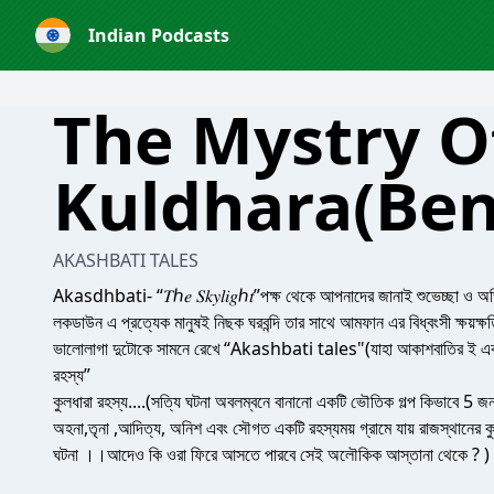
Indian Podcasts
The Mystry O
Kuldhara(Ben
AKASHBATI TALES
Akasdhbati- “𝑇ℎ𝑒 𝑆𝑘𝑦𝑙𝑖𝑔ℎ𝑡”পক্ষ থেকে আপনাদের জানাই শুভেচ্ছা ও
লকডাউন এ প্রত্যেক মানুষই নিছক ঘরবন্দি তার সাথে আমফান এর বিধ্বংসী ক্ষয়ক্ষতি 
ভালোলাগা দুটোকে সামনে রেখে “Akashbati tales"(যাহা আকাশবাতির ই একটি প
রহস্য”
কুলধারা রহস্য....(সত্যি ঘটনা অবলম্বনে বানানো একটি ভৌতিক গল্প কিভাবে
অহনা,তৃনা ,আদিত্য, অনিশ এবং সৌগত একটি রহস্যময় গ্রামে যায় রাজস্থানের 
ঘটনা ।।আদেও কি ওরা ফিরে আসতে পারবে সেই অলৌকিক আস্তানা থেকে ? )